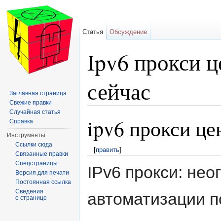
Статья
Обсуждение
Ipv6 прокси ц
сейчас
Заглавная страница
Свежие правки
Перейти к:
навигация
,
поиск
Случайная статья
ipv6 прокси це
Справка
Инструменты
Ссылки сюда
[
править
]
Связанные правки
Спецстраницы
IPv6 прокси: не
Версия для печати
Постоянная ссылка
Сведения
автоматизации п
о странице