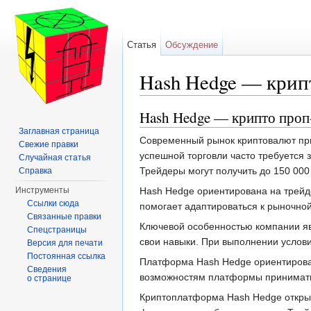
Статья
Обсуждение
Hash Hedge — крип
Перейти к:
навигация
,
поиск
Hash Hedge — крипто проп
Заглавная страница
Современный рынок криптовалют при
Свежие правки
успешной торговли часто требуется
Случайная статья
Трейдеры могут получить до 150 000
Справка
Hash Hedge ориентирована на трейде
Инструменты
Ссылки сюда
помогает адаптироваться к рыночной
Связанные правки
Ключевой особенностью компании явл
Спецстраницы
свои навыки. При выполнении услов
Версия для печати
Постоянная ссылка
Платформа Hash Hedge ориентирова
Сведения
возможностям платформы принимать 
о странице
Криптоплатформа Hash Hedge открыв