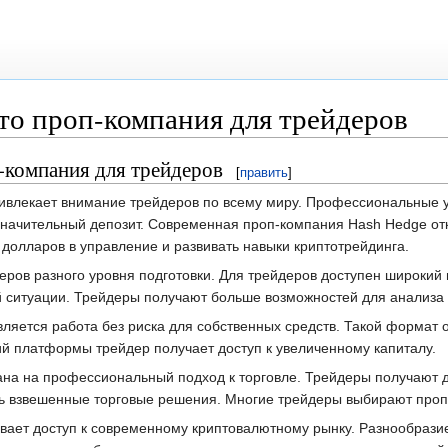
то проп-компания для трейдеров
-компания для трейдеров
[
править
]
влекает внимание трейдеров по всему миру. Профессиональные у
 значительный депозит. Современная проп-компания Hash Hedge от
 долларов в управление и развивать навыки криптотрейдинга.
ров разного уровня подготовки. Для трейдеров доступен широкий
 ситуации. Трейдеры получают больше возможностей для анализа 
яется работа без риска для собственных средств. Такой формат о
ий платформы трейдер получает доступ к увеличенному капиталу.
на на профессиональный подход к торговле. Трейдеры получают 
взвешенные торговые решения. Многие трейдеры выбирают проп-к
ает доступ к современному криптовалютному рынку. Разнообрази