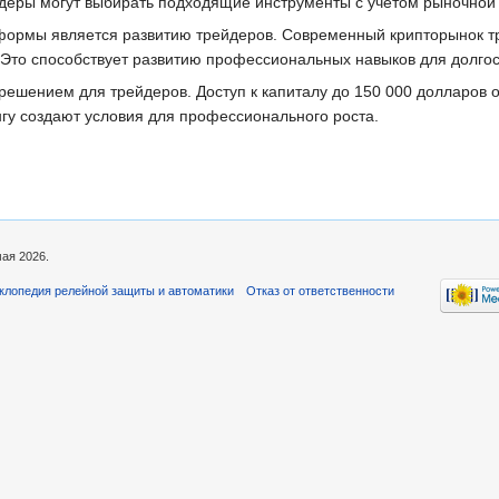
йдеры могут выбирать подходящие инструменты с учетом рыночной 
рмы является развитию трейдеров. Современный крипторынок тре
то способствует развитию профессиональных навыков для долгоср
решением для трейдеров. Доступ к капиталу до 150 000 долларов 
гу создают условия для профессионального роста.
мая 2026.
клопедия релейной защиты и автоматики
Отказ от ответственности