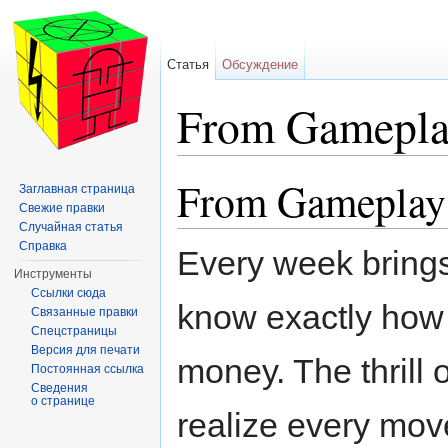
Статья
Обсуждение
From Gamepla
Перейти к:
навигация
,
поиск
From Gameplay 
Заглавная страница
Свежие правки
Случайная статья
Справка
Every week bring
Инструменты
Ссылки сюда
know exactly how to
Связанные правки
Спецстраницы
Версия для печати
money. The thrill
Постоянная ссылка
Сведения
о странице
realize every mov