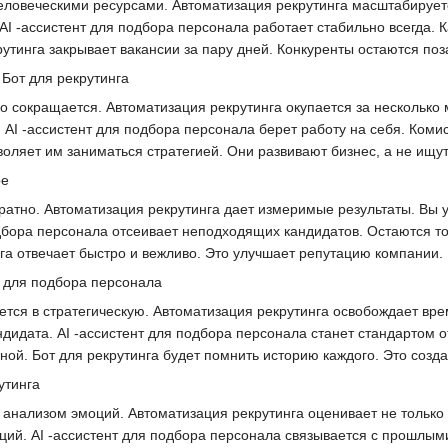
еловеческими ресурсами. Автоматизация рекрутинга масштабирует
AI -ассистент для подбора персонала работает стабильно всегда. К
рутинга закрывает вакансии за пару дней. Конкуренты остаются поз
Бот для рекрутинга
о сокращается. Автоматизация рекрутинга окупается за несколько
. AI -ассистент для подбора персонала берет работу на себя. Ком
оляет им заниматься стратегией. Они развивают бизнес, а не ищут
ре
кратно. Автоматизация рекрутинга дает измеримые результаты. Вы 
одбора персонала отсеивает неподходящих кандидатов. Остаются т
нга отвечает быстро и вежливо. Это улучшает репутацию компании.
т для подбора персонала
тся в стратегическую. Автоматизация рекрутинга освобождает вре
ндидата. AI -ассистент для подбора персонала станет стандартом 
ой. Бот для рекрутинга будет помнить историю каждого. Это созд
утинга
анализом эмоций. Автоматизация рекрутинга оценивает не только сл
ций. AI -ассистент для подбора персонала связывается с прошлым