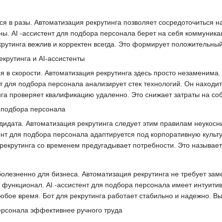
я в разы. Автоматизация рекрутинга позволяет сосредоточиться н
ны. AI -ассистент для подбора персонала берет на себя коммуник
крутинга вежлив и корректен всегда. Это формирует положительны
екрутинга и AI-ассистенты
 в скорости. Автоматизация рекрутинга здесь просто незаменима. П
нт для подбора персонала анализирует стек технологий. Он наход
нга проверяет квалификацию удаленно. Это снижает затраты на со
я подбора персонала
дидата. Автоматизация рекрутинга следует этим правилам неукосн
ент для подбора персонала адаптируется под корпоративную культу
рекрутинга со временем предугадывает потребности. Это называе
болезненно для бизнеса. Автоматизация рекрутинга не требует за
 функционал. AI -ассистент для подбора персонала имеет интуит
юбое время. Бот для рекрутинга работает стабильно и надежно. Вы
ерсонала эффективнее ручного труда