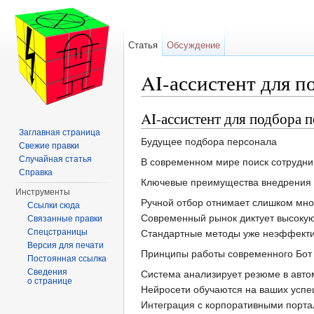
Статья
Обсуждение
AI-ассистент для п
Перейти к:
навигация
,
поиск
AI-ассистент для подбора 
Заглавная страница
Будущее подбора персонала
Свежие правки
Случайная статья
В современном мире поиск сотрудни
Справка
Ключевые преимущества внедрения 
Инструменты
Ручной отбор отнимает слишком мног
Ссылки сюда
Современный рынок диктует высокую 
Связанные правки
Спецстраницы
Стандартные методы уже неэффективн
Версия для печати
Принципы работы современного Бот 
Постоянная ссылка
Сведения
Система анализирует резюме в автом
о странице
Нейросети обучаются на ваших успе
Интеграция с корпоративными портал