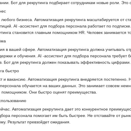
ании. Бот для рекрутинга подбирает сотрудникам новые роли. Это с
нес
 любого бизнеса. Автоматизация рекрутинга масштабируется от с
иций. AI -ассистент для подбора персонала работает по подписке.
утинга становится главным помощником HR. Человек занимается то
йма
ия в вашей сфере. Автоматизация рекрутинга должна учитывать о
держки и обучения. AI -ассистент для подбора персонала требует 
в. Бот для рекрутинга должен показывать эффективность цифрами.
нга быстро
 и вакансию. Автоматизация рекрутинга внедряется постепенно. Н
 персонала обучается на ваших данных. Это занимает совсем немн
ым помощником. Они быстро оценят преимущества.
спользованию
сейчас. Автоматизация рекрутинга дает это конкурентное преимуще
подбора персонала помогает им быть быстрее. Не отставайте от ры
йму. Результат превзойдет ожидания.