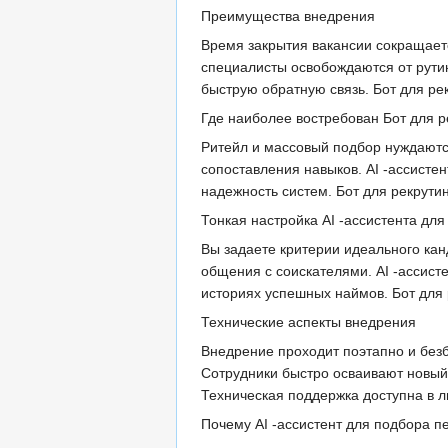
Преимущества внедрения
Время закрытия вакансии сокращаетс
специалисты освобождаются от рути
быструю обратную связь. Бот для ре
Где наиболее востребован Бот для р
Ритейл и массовый подбор нуждаются
сопоставления навыков. AI -ассисте
надежность систем. Бот для рекрути
Тонкая настройка AI -ассистента дл
Вы задаете критерии идеального кан
общения с соискателями. AI -ассист
историях успешных наймов. Бот для 
Технические аспекты внедрения
Внедрение проходит поэтапно и без
Сотрудники быстро осваивают новый
Техническая поддержка доступна в л
Почему AI -ассистент для подбора п