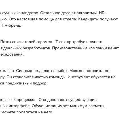
а лучших кандидатах. Остальное делают алгоритмы. HR-
ацию. Это настоящая помощь для отдела. Кандидаты получают
й HR-бренд.
оток соискателей огромен. IT-сектор требует точного
ит идеальных разработчиков. Производственные компании ценят
беседования.
ительно. Система не делает ошибок. Можно настроить тон
ру. Он становится частью команды. Инструмент обучается на
тся предиктивный подбор.
мены всех процессов. Она дополняет существующие.
ивный интерфейс. Обучение занимает минимум времени.
 можете полагаться на него.