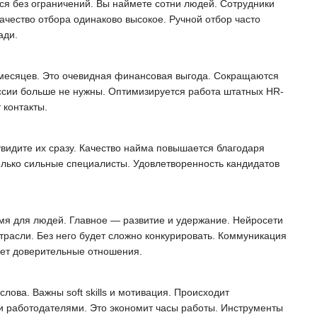
ся без ограничений. Вы наймете сотни людей. Сотрудники
ачество отбора одинаково высокое. Ручной отбор часто
ади.
 месяцев. Это очевидная финансовая выгода. Сокращаются
иссии больше не нужны. Оптимизируется работа штатных HR-
 контакты.
увидите их сразу. Качество найма повышается благодаря
олько сильные специалисты. Удовлетворенность кандидатов
мя для людей. Главное — развитие и удержание. Нейросети
отрасли. Без него будет сложно конкурировать. Коммуникация
ает доверительные отношения.
ова. Важны soft skills и мотивация. Происходит
и работодателями. Это экономит часы работы. Инструменты