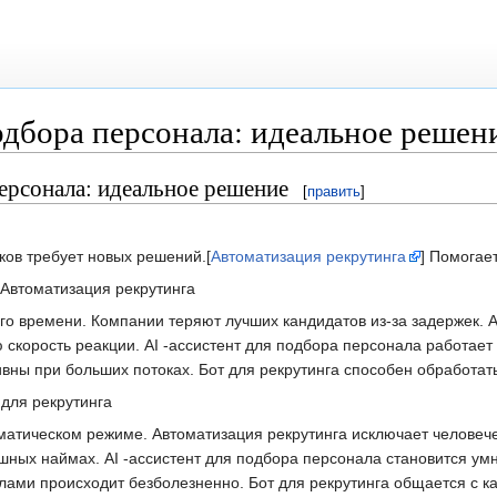
одбора персонала: идеальное решен
персонала: идеальное решение
[
править
]
ков требует новых решений.[
Автоматизация рекрутинга
] Помогае
Автоматизация рекрутинга
о времени. Компании теряют лучших кандидатов из-за задержек. 
скорость реакции. AI -ассистент для подбора персонала работает
ы при больших потоках. Бот для рекрутинга способен обработать
для рекрутинга
атическом режиме. Автоматизация рекрутинга исключает человече
шных наймах. AI -ассистент для подбора персонала становится ум
ами происходит безболезненно. Бот для рекрутинга общается с кан