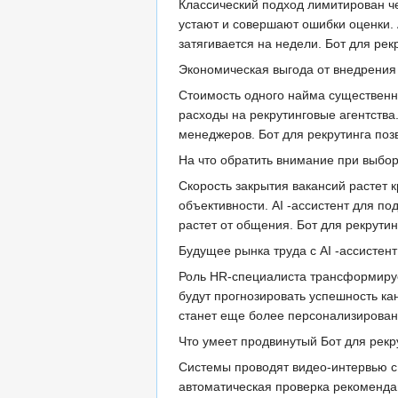
Классический подход лимитирован ч
устают и совершают ошибки оценки. 
затягивается на недели. Бот для рек
Экономическая выгода от внедрения 
Стоимость одного найма существенн
расходы на рекрутинговые агентства
менеджеров. Бот для рекрутинга позв
На что обратить внимание при выбо
Скорость закрытия вакансий растет 
объективности. AI -ассистент для п
растет от общения. Бот для рекрути
Будущее рынка труда с AI -ассистен
Роль HR-специалиста трансформируе
будут прогнозировать успешность ка
станет еще более персонализированн
Что умеет продвинутый Бот для рекр
Системы проводят видео-интервью с 
автоматическая проверка рекоменда