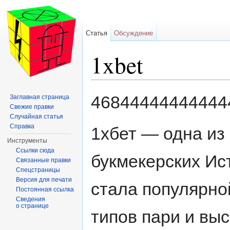
Статья
Обсуждение
1xbet
Перейти к:
навигация
,
поиск
46844444444444
Заглавная страница
Свежие правки
Случайная статья
Справка
1хбет — одна и
Инструменты
Ссылки сюда
букмекерских Ис
Связанные правки
Спецстраницы
Версия для печати
стала популярно
Постоянная ссылка
Сведения
о странице
типов пари и вы