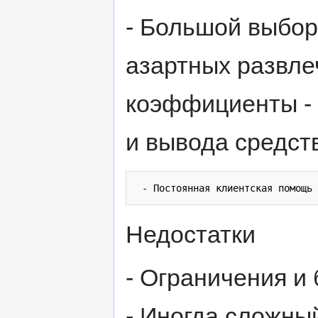
- Большой выбор
азартных развле
коэффициенты - 
и вывода средст
Недостатки
- Ограничения и
- Иногда сложны