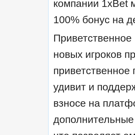
компании 1xBet 
100% бонус на д
Приветственное 
новых игроков п
приветственное 
удивит и поддер
взносе на платф
дополнительные 