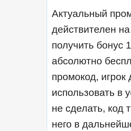
Актуальный пром
действителен на 
получить бонус 
абсолютно беспл
промокод, игрок
использовать в 
не сделать, код 
него в дальнейше