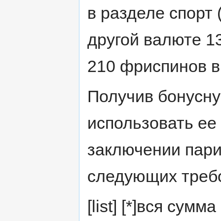
в разделе спорт
другой валюте 13
210 фриспинов в
Получив бонусну
использовать ее 
заключении пар
следующих треб
[list] [*]вся су