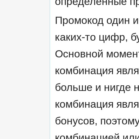
определенные п
Промокод один и
каких-то цифр, б
Основной момент
комбинация явля
больше и нигде 
комбинация явля
бонусов, поэтом
комбинацией или