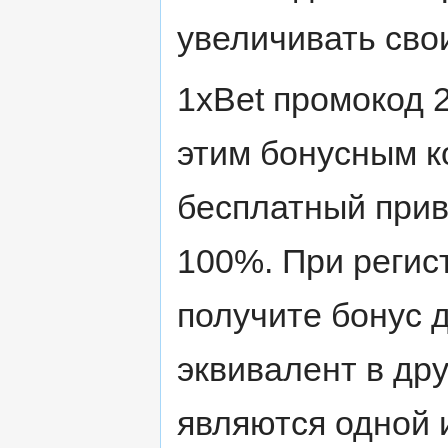
увеличивать сво
1xBet промокод 
этим бонусным к
бесплатный прив
100%. При регис
получите бонус д
эквивалент в дру
являются одной 