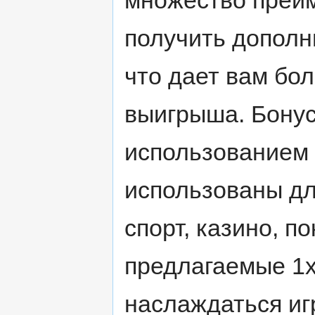
получить дополн
что дает вам бо
выигрыша. Бонус
использованием 
использованы дл
спорт, казино, по
предлагаемые 1x
наслаждаться иг