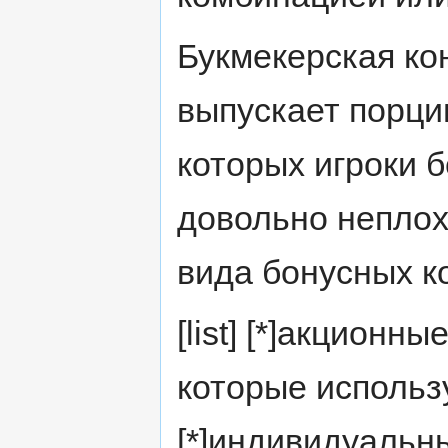
Букмекерская ко
выпускает порци
которых игроки 
довольно неплох
вида бонусных к
[list] [*]акцион
которые использ
[*]индивидуальн