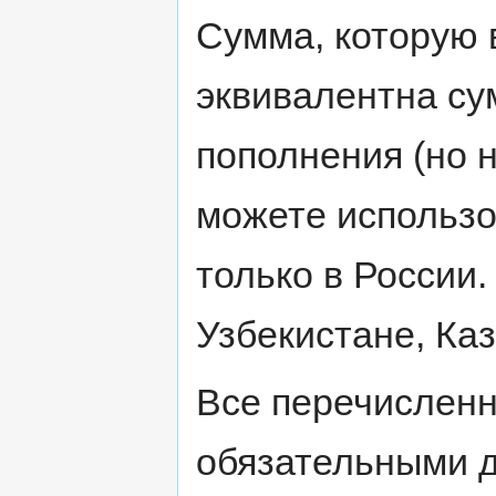
Сумма, которую 
эквивалентна су
пополнения (но 
можете использо
только в России.
Узбекистане, Ка
Все перечисленн
обязательными д