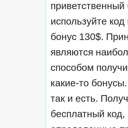
приветственный 
используйте код
бонус 130$. При
являются наибол
способом получи
какие-то бонусы
так и есть. Полу
бесплатный код,