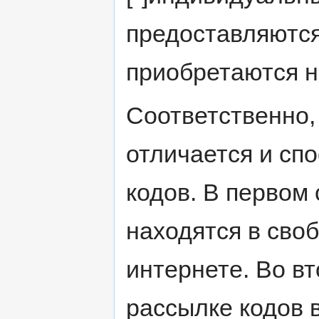
предоставляются
приобретаются не
Соответственно, 
отличается и сп
кодов. В первом
находятся в сво
интернете. Во вт
рассылке кодов 