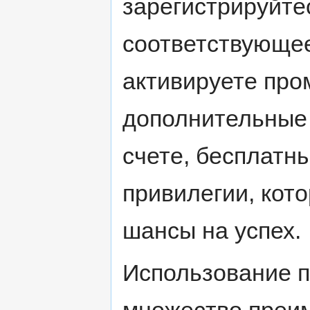
зарегистрируйтес
соответствующее
активируете про
дополнительные 
счете, бесплатны
привилегии, кот
шансы на успех.
Использование п
множество преи