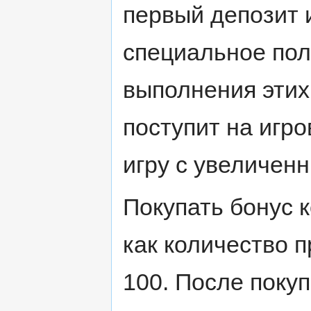
первый депозит 
специальное пол
выполнения этих
поступит на игро
игру с увеличен
Покупать бонус к
как количество 
100. После покуп