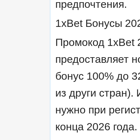
предпочтения.
1xBet Бонусы 20
Промокод 1xBet 
предоставляет н
бонус 100% до 3
из други стран).
нужно при регист
конца 2026 года