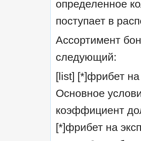
определенное ко
поступает в рас
Ассортимент бон
следующий:
[list] [*]фрибет
Основное условие
коэффициент дол
[*]фрибет на экс