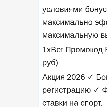
условиями бонус
максимально эф
максимальную вы
1xBet Промокод 
руб)
Акция 2026 ✓ Бо
регистрацию ✓ 
ставки на спорт.