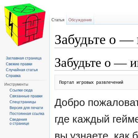
Статья
Обсуждение
Забудьте о — 
Перейти к:
навигация
,
поиск
Забудьте о — и
Заглавная страница
Свежие правки
Случайная статья
Справка
Инструменты
Ссылки сюда
Связанные правки
Добро пожаловат
Спецстраницы
Версия для печати
Постоянная ссылка
где каждый гейм
Сведения
о странице
вы узнаете, как 