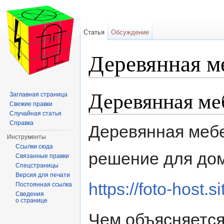
Статья
Обсуждение
Деревянная м
Перейти к:
навигация
,
поиск
Деревянная ме
Заглавная страница
Свежие правки
Случайная статья
Справка
Деревянная мебе
Инструменты
Ссылки сюда
решение для до
Связанные правки
Спецстраницы
Версия для печати
https://foto-host
Постоянная ссылка
Сведения
о странице
Чем объясняется