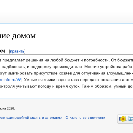
ние домом
ом
[
править
]
 предлагает решения на любой бюджет и потребности. От бюджет
 и надёжность, и поддержку производителя. Многие устройства рабо
ут имитировать присутствие хозяев для отпугивания злоумышленни
einfo.ru/
]. Умные счетчики воды и газа передают показания авто
онтроля учитывают погоду и время суток. Таким образом, умный д
июня 2026.
клопедия релейной защиты и автоматики
Отказ от ответственности