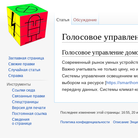
Статья
Обсуждение
Голосовое управле
Перейти к:
навигация
,
поиск
Голосовое управление дом
Заглавная страница
Современный рынок умных устройств
Свежие правки
Важно учитывать не только цену, но
Случайная статья
Системы управления освещением мог
Справка
выбором на ресурсе [
https://smarthom
Инструменты
передачу данных. Системы климат-к
Ссылки сюда
Связанные правки
Спецстраницы
Версия для печати
Последнее изменение этой страницы: 16:55, 20 
Постоянная ссылка
Сведения
Политика конфиденциальности
Описание Энци
о странице