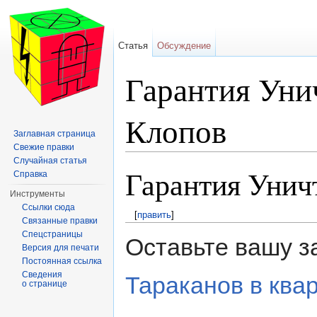
Статья
Обсуждение
Гарантия Уни
Клопов
Заглавная страница
Свежие правки
Перейти к:
навигация
,
поиск
Случайная статья
Гарантия Унич
Справка
Инструменты
Ссылки сюда
[
править
]
Связанные правки
Спецстраницы
Оставьте вашу за
Версия для печати
Постоянная ссылка
Сведения
Тараканов в ква
о странице