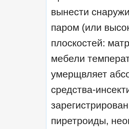
вынести снаружи
паром (или высо
плоскостей: мат
мебели температ
умерщвляет абсо
средства-инсект
зарегистрирован
пиретроиды, нео