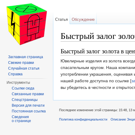
Статья
Обсуждение
Быстрый залог золо
Перейти к:
навигация
,
поиск
Быстрый залог золота в це
Заглавная страница
Ювелирные изделия из золота всегд
Свежие правки
спасательным кругом. Наша компания
Случайная статья
употреблении украшения, оценивая их
Справка
нашей работе доступна по ссылке [
з
Инструменты
вы убедитесь в честности и открытос
Ссылки сюда
Связанные правки
Спецстраницы
Версия для печати
Последнее изменение этой страницы: 15:48, 13 
Постоянная ссылка
Сведения
Политика конфиденциальности
Описание Энци
о странице