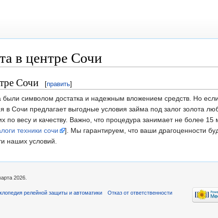
та в центре Сочи
нтре Сочи
[
править
]
а были символом достатка и надежным вложением средств. Но если
 в Сочи предлагает выгодные условия займа под залог золота лю
 по весу и качеству. Важно, что процедура занимает не более 15 
алоги техники сочи
]. Мы гарантируем, что ваши драгоценности буд
ти наших условий.
марта 2026.
клопедия релейной защиты и автоматики
Отказ от ответственности