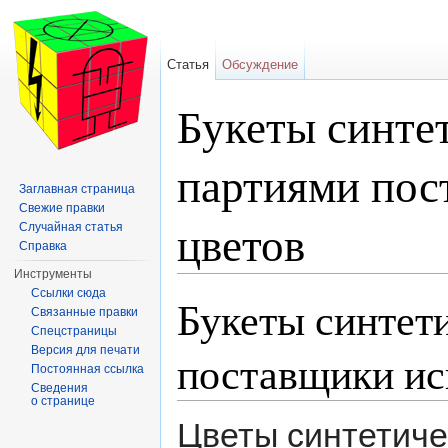
Статья
Обсуждение
Букеты синте
партиями пос
Заглавная страница
Свежие правки
цветов
Случайная статья
Справка
Инструменты
Перейти к:
навигация
,
поиск
Ссылки сюда
Букеты синтет
Связанные правки
Спецстраницы
Версия для печати
поставщики ис
Постоянная ссылка
Сведения
о странице
Цветы синтетиче