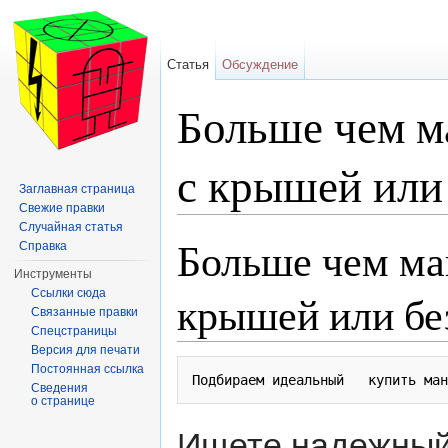
Статья
Обсуждение
Больше чем м
с крышей или 
Заглавная страница
Свежие правки
Перейти к:
навигация
,
поиск
Случайная статья
Больше чем ман
Справка
Инструменты
крышей или бе
Ссылки сюда
Связанные правки
Спецстраницы
Версия для печати
Постоянная ссылка
Сведения
о странице
Ищете надежный 