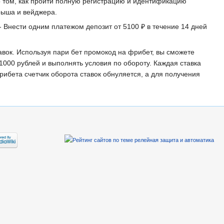
 том, как пройти полную регистрацию и идентификацию
грыша и вейджера.
*]- Внести одним платежом депозит от 5100 ₽ в течение 14 дней
авок. Используя пари бет промокод на фрибет, вы сможете
 1000 рублей и выполнять условия по обороту. Каждая ставка
ибета счетчик оборота ставок обнуляется, а для получения