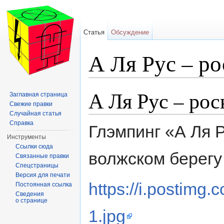
Статья
Обсуждение
А Ля Рус – р
Перейти к:
навигация
,
поиск
А Ля Рус – ро
Заглавная страница
Свежие правки
Случайная статья
Справка
Глэмпинг «А Ля 
Инструменты
Ссылки сюда
волжском берегу
Связанные правки
Спецстраницы
Версия для печати
https://i.postim
Постоянная ссылка
Сведения
о странице
1.jpg