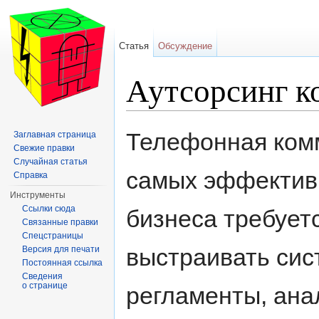
Статья
Обсуждение
Аутсорсинг к
Перейти к:
навигация
,
поиск
Телефонная комм
Заглавная страница
Свежие правки
Случайная статья
самых эффектив
Справка
Инструменты
Ссылки сюда
бизнеса требуетс
Связанные правки
Спецстраницы
выстраивать сис
Версия для печати
Постоянная ссылка
Сведения
о странице
регламенты, анал