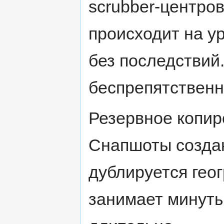
scrubber-центро
происходит на у
без последствий
беспрепятственн
Резервное копир
Снапшоты созда
дублируется гео
занимает минуты