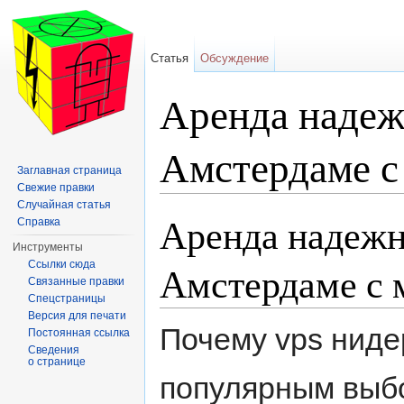
Статья
Обсуждение
Аренда надеж
Амстердаме с
Заглавная страница
Свежие правки
Перейти к:
навигация
,
поиск
Случайная статья
Аренда надежн
Справка
Инструменты
Амстердаме с 
Ссылки сюда
Связанные правки
Спецстраницы
Версия для печати
Почему vps ниде
Постоянная ссылка
Сведения
о странице
популярным выбо