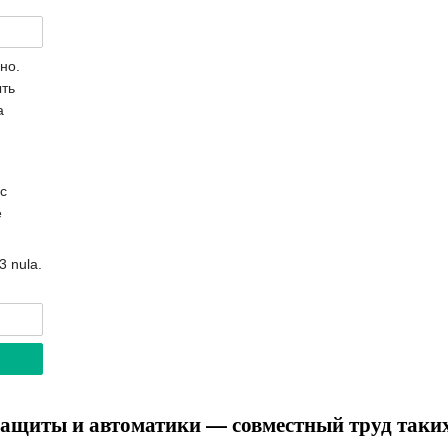
но.
ыть
а
с
е
3 nula.
ащиты и автоматики — совместный труд таких