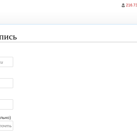
216.7
апись
льно)