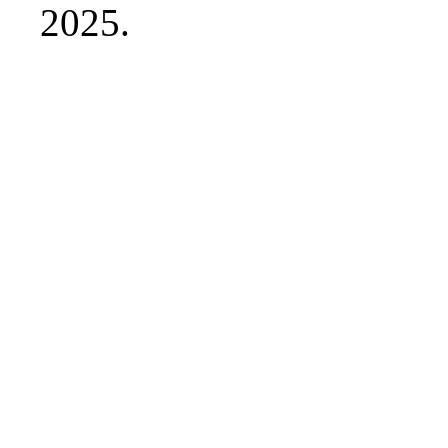
2025.