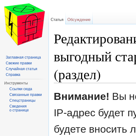
Статья
Обсуждение
Редактирован
выгодный ста
Заглавная страница
Свежие правки
(раздел)
Случайная статья
Справка
Инструменты
Перейти к:
навигация
,
поиск
Ссылки сюда
Внимание!
Вы н
Связанные правки
Спецстраницы
Сведения
IP-адрес будет 
о странице
будете вносить 