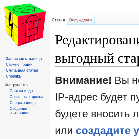
Статья
Обсуждение
Редактирован
выгодный ста
Заглавная страница
Свежие правки
Перейти к:
навигация
,
поиск
Случайная статья
Справка
Внимание!
Вы н
Инструменты
Ссылки сюда
IP-адрес будет 
Связанные правки
Спецстраницы
Сведения
будете вносить 
о странице
или
создадите 