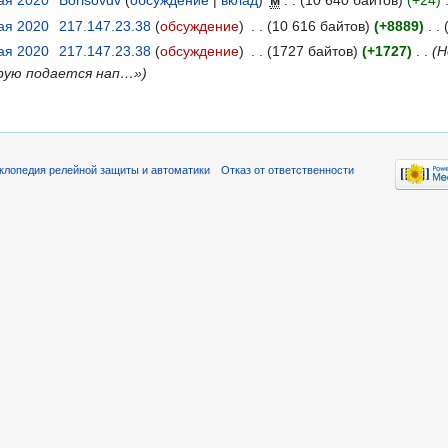
мая 2020
‎
Borisovdv
(
обсуждение
|
вклад
)
‎
м
. .
(10 640 байтов)
(+24)
‎
мая 2020
‎
217.147.23.38
(
обсуждение
)
‎
. .
(10 616 байтов)
(+8889)
‎
. .
мая 2020
‎
217.147.23.38
(
обсуждение
)
‎
. .
(1727 байтов)
(+1727)
‎
. .
(Н
орую подается нап…»)
клопедия релейной защиты и автоматики
Отказ от ответственности