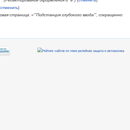
. .
(Редактирование оформления и "ё")
(
отменить
)
(
отменить
)
овая страница: «'''Подстанция глубокого ввода''', сокращенно