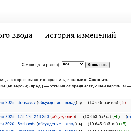
ого ввода — история изменений
С месяца (и ранее):
ницы, которые вы хотите сравнить, и нажмите
Сравнить
.
екущей версии;
(пред.)
— отличия от предшествующей версии;
м
— 
юля 2025
‎
Borisovdv
(
обсуждение
|
вклад
)
‎
м
. .
(10 645 байтов)
(-8)
‎
. .
юля 2025
‎
178.178.243.253
(
обсуждение
)
‎
. .
(10 653 байта)
(+8)
‎
. .
(
о
мая 2020
‎
Borisovdv
(
обсуждение
|
вклад
)
‎
м
. .
(10 645 байтов)
(+5)
‎
. 