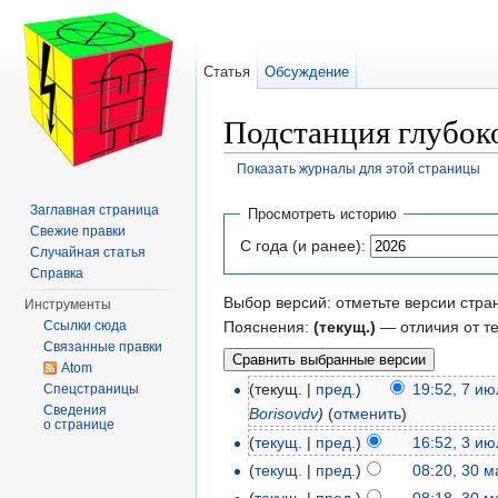
Статья
Обсуждение
Подстанция глубок
Показать журналы для этой страницы
Перейти к:
навигация
,
поиск
Заглавная страница
Просмотреть историю
Свежие правки
С года (и ранее):
Случайная статья
Справка
Выбор версий: отметьте версии стра
Инструменты
Пояснения:
(текущ.)
— отличия от т
Ссылки сюда
Связанные правки
Atom
(текущ. |
пред.
)
19:52, 7 и
Спецстраницы
Сведения
Borisovdv
)
(
отменить
)
о странице
(
текущ.
|
пред.
)
16:52, 3 и
(
текущ.
|
пред.
)
08:20, 30 