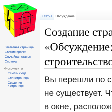
Статья
Обсуждение
Создание стр
«Обсуждение
Заглавная страница
Свежие правки
строительств
Случайная статья
Справка
Инструменты
Перейти к:
навигация
,
поиск
Ссылки сюда
Вы перешли по с
Спецстраницы
Сведения
о странице
не существует. Ч
в окне, располо