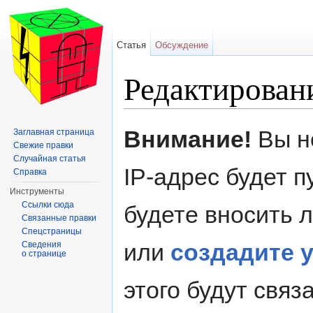
Статья
Обсуждение
Редактирова
Перейти к:
навигация
,
поиск
Внимание!
Вы н
Заглавная страница
Свежие правки
Случайная статья
IP-адрес будет 
Справка
Инструменты
Ссылки сюда
будете вносить 
Связанные правки
Спецстраницы
или
создадите 
Сведения
о странице
этого будут свя