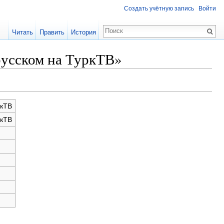
Создать учётную запись
Войти
Читать
Править
История
русском на ТуркТВ»
ркТВ
ркТВ