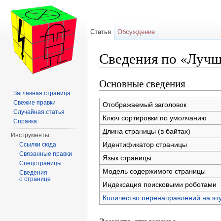
Статья
Обсуждение
Сведения по «Лучш
Перейти к:
навигация
,
поиск
Основные сведения
Заглавная страница
Свежие правки
Отображаемый заголовок
Случайная статья
Ключ сортировки по умолчанию
Справка
Длина страницы (в байтах)
Инструменты
Идентификатор страницы
Ссылки сюда
Связанные правки
Язык страницы
Спецстраницы
Модель содержимого страницы
Сведения
о странице
Индексация поисковыми роботами
Количество перенаправлений на эт